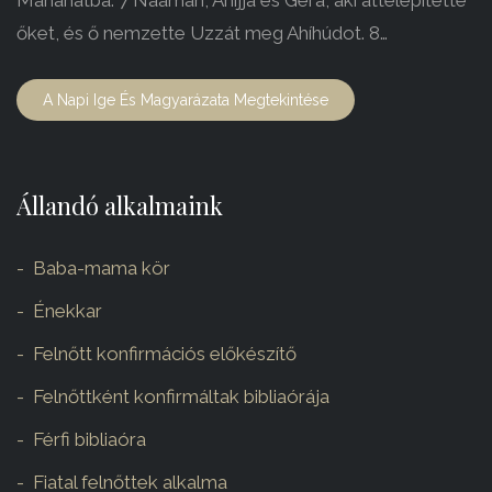
Mánahatba: 7 Naamán, Ahijjá és Gérá, aki áttelepítette
őket, és ő nemzette Uzzát meg Ahíhúdot. 8…
A Napi Ige És Magyarázata Megtekintése
Állandó alkalmaink
Baba-mama kör
Énekkar
Felnőtt konfirmációs előkészítő
Felnőttként konfirmáltak bibliaórája
Férfi bibliaóra
Fiatal felnőttek alkalma