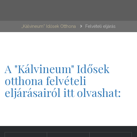
„Kálvineum” Idősek Otthona
Felvételi eljárás
A "Kálvineum" Idősek
otthona felvételi
eljárásairól itt olvashat: