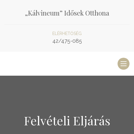
„Kálvineum” Idősek Otthona
ELÉRHETŐSÉG
42/475-085
Toggl
naviga
Felvételi Eljárás