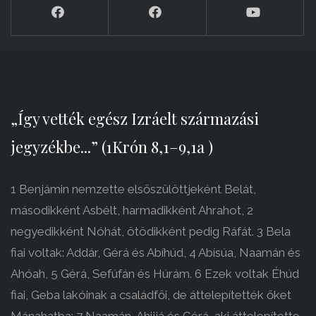
„Így vették egész Izráelt származási
jegyzékbe...” (1Krón 8,1–9,1a )
1 Benjámin nemzette elsőszülöttjeként Belát,
másodikként Asbélt, harmadikként Ahrahot, 2
negyedikként Nóhát, ötödikként pedig Ráfát. 3 Bela
fiai voltak: Addár, Gérá és Abíhúd, 4 Abísúa, Naamán és
Ahóah, 5 Gérá, Sefúfán és Húrám. 6 Ezek voltak Éhúd
fiai, Geba lakóinak a családfői, de áttelepítették őket