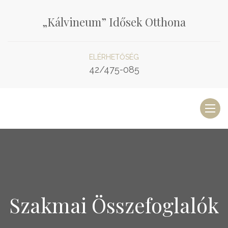
„Kálvineum” Idősek Otthona
ELÉRHETŐSÉG
42/475-085
Toggl
naviga
Szakmai Összefoglalók