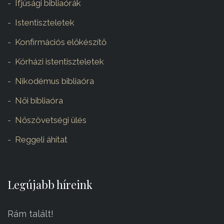
Ifjúsági bibliaórák
Istentiszteletek
Konfirmációs előkészítő
Kórházi istentiszteletek
Nikodémus bibliaóra
Női bibliaóra
Nőszövetségi ülés
Reggeli áhítat
Legújabb híreink
Rám talált!