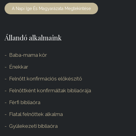
A Napi Ige És Magyarázata Megtekintése
Állandó alkalmaink
Baba-mama kör
Énekkar
Felnőtt konfirmációs előkészítő
Felnőttként konfirmáltak bibliaórája
Férfi bibliaóra
Fiatal felnőttek alkalma
Gyülekezeti bibliaóra