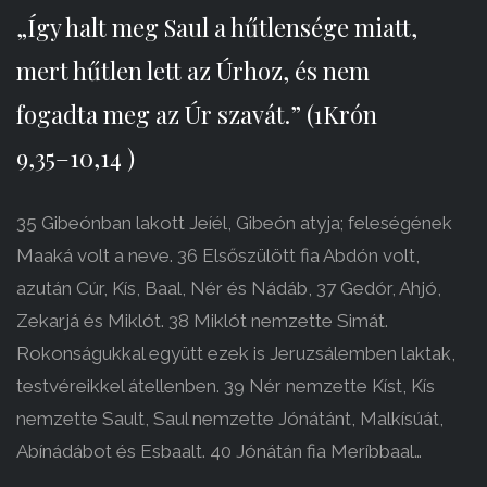
„Így halt meg Saul a hűtlensége miatt,
mert hűtlen lett az Úrhoz, és nem
fogadta meg az Úr szavát.” (1Krón
9,35–10,14 )
35 Gibeónban lakott Jeíél, Gibeón atyja; feleségének
Maaká volt a neve. 36 Elsőszülött fia Abdón volt,
azután Cúr, Kís, Baal, Nér és Nádáb, 37 Gedór, Ahjó,
Zekarjá és Miklót. 38 Miklót nemzette Simát.
Rokonságukkal együtt ezek is Jeruzsálemben laktak,
testvéreikkel átellenben. 39 Nér nemzette Kíst, Kís
nemzette Sault, Saul nemzette Jónátánt, Malkísúát,
Abínádábot és Esbaalt. 40 Jónátán fia Meríbbaal…