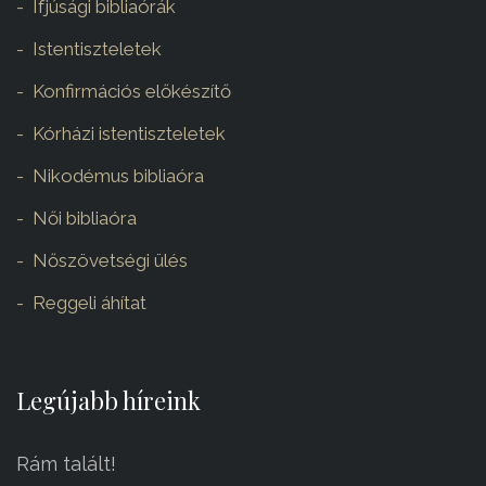
Ifjúsági bibliaórák
Istentiszteletek
Konfirmációs előkészítő
Kórházi istentiszteletek
Nikodémus bibliaóra
Női bibliaóra
Nőszövetségi ülés
Reggeli áhítat
Legújabb híreink
Rám talált!