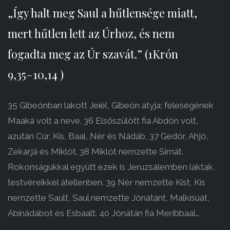
„Így halt meg Saul a hűtlensége miatt,
mert hűtlen lett az Úrhoz, és nem
fogadta meg az Úr szavát.” (1Krón
9,35–10,14 )
35 Gibeónban lakott Jeíél, Gibeón atyja; feleségének
Maaká volt a neve. 36 Elsőszülött fia Abdón volt,
azután Cúr, Kís, Baal, Nér és Nádáb, 37 Gedór, Ahjó,
Zekarjá és Miklót. 38 Miklót nemzette Simát.
Rokonságukkal együtt ezek is Jeruzsálemben laktak,
testvéreikkel átellenben. 39 Nér nemzette Kíst, Kís
nemzette Sault, Saul nemzette Jónátánt, Malkísúát,
Abínádábot és Esbaalt. 40 Jónátán fia Meríbbaal…