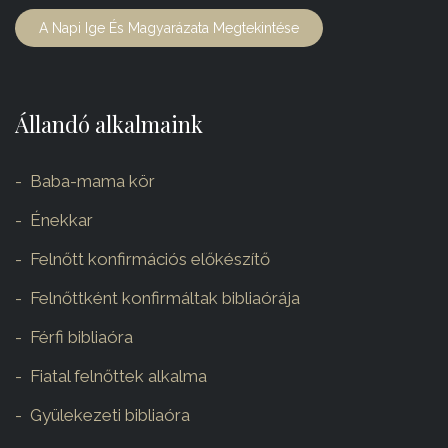
A Napi Ige És Magyarázata Megtekintése
Állandó alkalmaink
Baba-mama kör
Énekkar
Felnőtt konfirmációs előkészítő
Felnőttként konfirmáltak bibliaórája
Férfi bibliaóra
Fiatal felnőttek alkalma
Gyülekezeti bibliaóra