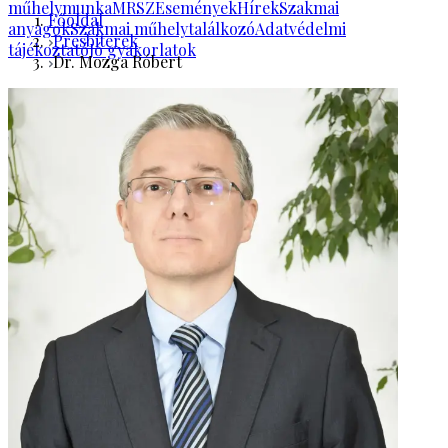
műhelymunka
MRSZ
Események
Hírek
Szakmai
Főoldal
anyagok
Szakmai műhelytalálkozó
Adatvédelmi
Presbiterek
tájékoztató
Jó gyakorlatok
Dr. Mozga Róbert