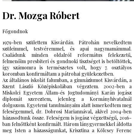
Dr. Mozga Róbert
Főgondnok
1979-ben születtem Kisvárdán. Pátrohán nevelkedtem
szüleimmel, testvéremmel, és apai nagymamámmal.
Családunk minden oldalról református felekezetű,
felmenőim presbiteri és gondnoki tisztséget is betöltöttek,
így számomra is természetes volt, hogy 7. osztályos
koromban konfirmáltam a pátrohai gyülekezetben.
Az általános iskolát falumban, a gimnáziumot Kisvárdán, a
Szent László Középiskolában végeztem. 2002-ben a
Miskolci Egyetem Állam-és Jogtudományi Karán jogász
diplomát szereztem, jelenleg a Kormányhivatalnál
dolgozom. Egyetemi tanulmányaim alatt ismerkedtem meg
feleségemmel, dr. Dobrosi Mariannával, akivel 2004-ben
házasodtunk össze. Feleségem is jogász végzettségű, 2016-
ban felnőttként konfirmált. Három lánygyermekkel áldotta
meg Isten a házasságunkat, Krisztina a Kölcsey Ferenc