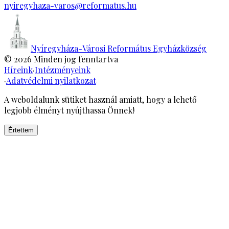
nyiregyhaza-varos@reformatus.hu
Nyíregyháza-Városi Református Egyházközség
©
2026
Minden jog fenntartva
Híreink
·
Intézményeink
·
Adatvédelmi nyilatkozat
A weboldalunk sütiket használ amiatt, hogy a lehető
legjobb élményt nyújthassa Önnek!
Értettem