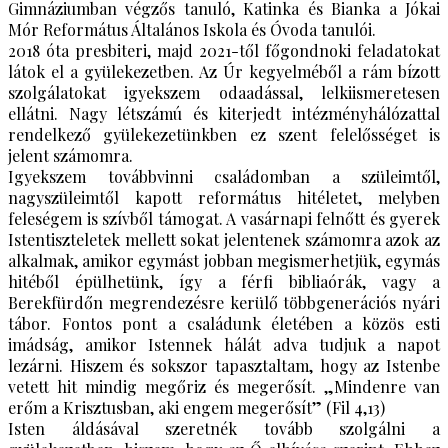
Gimnáziumban végzős tanuló, Katinka és Bianka a Jókai
Mór Református Általános Iskola és Óvoda tanulói.
2018 óta presbiteri, majd 2021-től főgondnoki feladatokat
látok el a gyülekezetben. Az Úr kegyelméből a rám bízott
szolgálatokat igyekszem odaadással, lelkiismeretesen
ellátni. Nagy létszámú és kiterjedt intézményhálózattal
rendelkező gyülekezetünkben ez szent felelősséget is
jelent számomra.
Igyekszem továbbvinni családomban a szüleimtől,
nagyszüleimtől kapott református hitéletet, melyben
feleségem is szívből támogat. A vasárnapi felnőtt és gyerek
Istentiszteletek mellett sokat jelentenek számomra azok az
alkalmak, amikor egymást jobban megismerhetjük, egymás
hitéből épülhetünk, így a férfi bibliaórák, vagy a
Berekfürdőn megrendezésre kerülő többgenerációs nyári
tábor. Fontos pont a családunk életében a közös esti
imádság, amikor Istennek hálát adva tudjuk a napot
lezárni. Hiszem és sokszor tapasztaltam, hogy az Istenbe
vetett hit mindig megőriz és megerősít. „Mindenre van
erőm a Krisztusban, aki engem megerősít” (Fil 4,13)
Isten áldásával szeretnék tovább szolgálni a