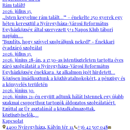
Rám talált!
2026. július 13.
„Isten kegyelme rám talált…” – énekelte 250 gyerek egy
héten keresztül a Nyíregyháza-Városi Református
Egyházközség által szervezett 5+1 Napos Klub tábori
napjain.…
"Buzdíts, hogy szívvel szolgáljunk neked!" - Énekkari
évadzáró szolgálat
2026. július 13.
2026. június 28-án, a 17.30-as istentiszteleten tartotta éves
záró szolgálatát a Nyíregyháza-Városi Református
Egyházközség énekkara. Az alkalmon igét hirdetett…
Közösen imádkoztunk a közhivatalnokokért, a pénzügy és
a könyvelés területén
2026. június 30.
2026. június 21-én együtt adtunk hálát Istennek egy újabb
szakmai csoporthoz tartozók áldozatos szolgálatáért.
Ezúttal az Úr asztalánál a közalkalmazottak,
köztisztviselők,…
Kapcsolat
4400 Nyíregyháza, Kálvin tér 11.
+36 42 507 048