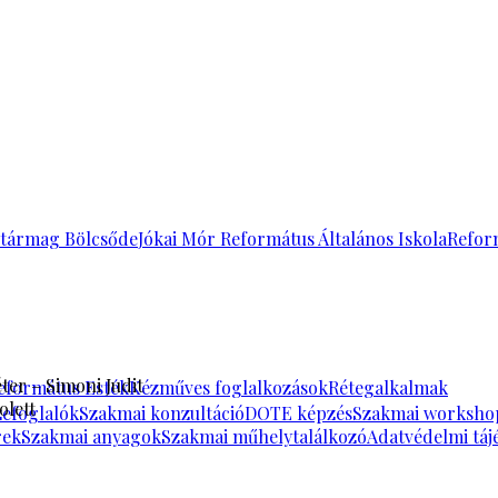
tármag Bölcsőde
Jókai Mór Református Általános Iskola
Refor
ter – Simoni Judit
eformátus Esték
Kézműves foglalkozások
Rétegalkalmak
olett
zefoglalók
Szakmai konzultáció
DOTE képzés
Szakmai worksho
rek
Szakmai anyagok
Szakmai műhelytalálkozó
Adatvédelmi táj