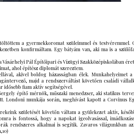
tt töltöttem a gyermekkoromat szüleimmel és testvéremmel.
ekezetben konfirmáltam. Egy bátyám van, aki ma is a szülőf
 Vásárhelyi Pál Építőipari és Vízügyi Szakközépiskolában éret
mat, ahol építész diplomát szereztem.
ellával, akivel boldog házasságban élek. Munkahelyeimet 
agántervező, majd a rendszerváltást követően családi vállalko
ár idősebb fiam aktív segítségével.
ergely építő mérnök, műszaki menedzser, aki statikus terve
tt. Londoni munkája során, meghívást kapott a Corvinus Egye
erekeink születését követőn váltam a gyülekezet aktív, késő
momra is fontossá, hogy a napokat igeolvasással, imádkozáss
aórák rendszeres alkalmai is segítik. Zavaros világunkban az
,10)