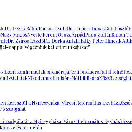
zló
Dr. Dezső Bálint
Farkas Gyula
Dr. Gulácsi Tamás
Guti László
H
s
Nagy Miklós
Nyeste Ferenc
Orosz Árpád
Papp Zoltán
Simon T
ente
Dr. Zsíros László
Dr. Dorka Antal
Hlatky Péter
Klincsik Attil
jjel-nappal végezniük kellett munkájukat”
őttként konfirmáltak bibliaórája
Férfi bibliaóra
Fiatal felnőtte
entiszteletek
Nikodémus bibliaóra
Női bibliaóra
Nőszövetségi ü
en keresztül a Nyíregyháza-Városi Református Egyházközség á
ró szolgálat
es záró szolgálatát a Nyíregyháza-Városi Református Egyházköz
könyvelés területén