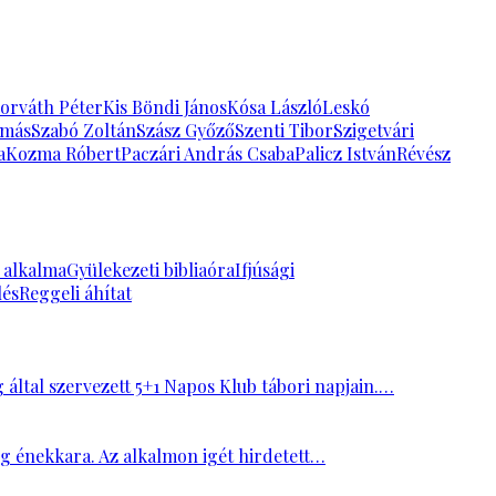
orváth Péter
Kis Böndi János
Kósa László
Leskó
amás
Szabó Zoltán
Szász Győző
Szenti Tibor
Szigetvári
a
Kozma Róbert
Paczári András Csaba
Palicz István
Révész
k alkalma
Gyülekezeti bibliaóra
Ifjúsági
lés
Reggeli áhítat
ltal szervezett 5+1 Napos Klub tábori napjain.…
ség énekkara. Az alkalmon igét hirdetett…