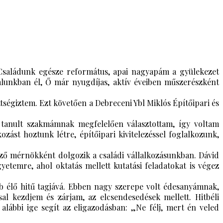
 Családunk egésze református, apai nagyapám a gyülekezet
alunkban él, Ő már nyugdíjas, aktív éveiben műszerészként
tségiztem. Ezt követően a Debreceni Ybl Miklós Építőipari és
a tanult szakmámnak megfelelően választottam, így voltam
zást hoztunk létre, építőipari kivitelezéssel foglalkozunk,
ző mérnökként dolgozik a családi vállalkozásunkban. Dávid
temre, ahol oktatás mellett kutatási feladatokat is végez
bb élő hitű tagjává. Ebben nagy szerepe volt édesanyámnak,
al kezdjem és zárjam, az elcsendesedések mellett. Hitbéli
 alábbi ige segít az eligazodásban: „Ne félj, mert én veled