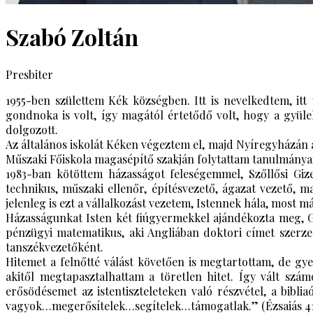
Szabó Zoltán
Presbiter
1955-ben születtem Kék községben. Itt is nevelkedtem, i
gondnoka is volt, így magától értetődő volt, hogy a gyül
dolgozott.
Az általános iskolát Kéken végeztem el, majd Nyíregyházán a
Műszaki Főiskola magasépítő szakján folytattam tanulmányai
1983-ban kötöttem házasságot feleségemmel, Szőllősi Giz
technikus, műszaki ellenőr, építésvezető, ágazat vezető, m
jelenleg is ezt a vállalkozást vezetem, Istennek hála, most m
Házasságunkat Isten két fiúgyermekkel ajándékozta meg, G
pénzügyi matematikus, aki Angliában doktori címet szerze
tanszékvezetőként.
Hitemet a felnőtté válást követően is megtartottam, de gy
akitől megtapasztalhattam a töretlen hitet. Így vált szá
erősödésemet az istentiszteleteken való részvétel, a bibli
vagyok…megerősítelek…segítelek…támogatlak.” (Ézsaiás 41