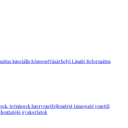
mátus Szociális Központ
Vásárhelyi László Református
pok, tréningek
Szervezetfejlesztést támogató vezetői
ékoztató
Jó gyakorlatok