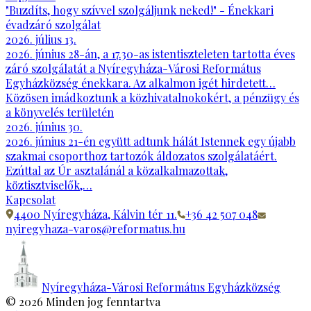
"Buzdíts, hogy szívvel szolgáljunk neked!" - Énekkari
évadzáró szolgálat
2026. július 13.
2026. június 28-án, a 17.30-as istentiszteleten tartotta éves
záró szolgálatát a Nyíregyháza-Városi Református
Egyházközség énekkara. Az alkalmon igét hirdetett…
Közösen imádkoztunk a közhivatalnokokért, a pénzügy és
a könyvelés területén
2026. június 30.
2026. június 21-én együtt adtunk hálát Istennek egy újabb
szakmai csoporthoz tartozók áldozatos szolgálatáért.
Ezúttal az Úr asztalánál a közalkalmazottak,
köztisztviselők,…
Kapcsolat
4400 Nyíregyháza, Kálvin tér 11.
+36 42 507 048
nyiregyhaza-varos@reformatus.hu
Nyíregyháza-Városi Református Egyházközség
©
2026
Minden jog fenntartva