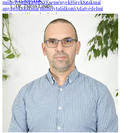
műhelymunka
MRSZ
Események
Hírek
Szakmai
Dr. Zsíros László
anyagok
Szakmai műhelytalálkozó
Adatvédelmi
tájékoztató
Jó gyakorlatok