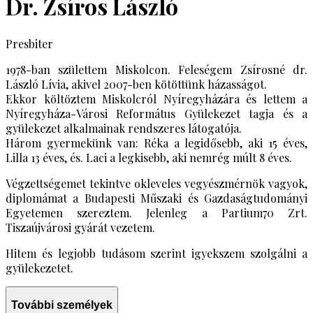
Dr. Zsíros László
Presbiter
1978-ban születtem Miskolcon. Feleségem Zsírosné dr.
László Lívia, akivel 2007-ben kötöttünk házasságot.
Ekkor költöztem Miskolcról Nyíregyházára és lettem a
Nyíregyháza-Városi Református Gyülekezet tagja és a
gyülekezet alkalmainak rendszeres látogatója.
Három gyermekünk van: Réka a legidősebb, aki 15 éves,
Lilla 13 éves, és. Laci a legkisebb, aki nemrég múlt 8 éves.
Végzettségemet tekintve okleveles vegyészmérnök vagyok,
diplomámat a Budapesti Műszaki és Gazdaságtudományi
Egyetemen szereztem. Jelenleg a Partium70 Zrt.
Tiszaújvárosi gyárát vezetem.
Hitem és legjobb tudásom szerint igyekszem szolgálni a
gyülekezetet.
További személyek